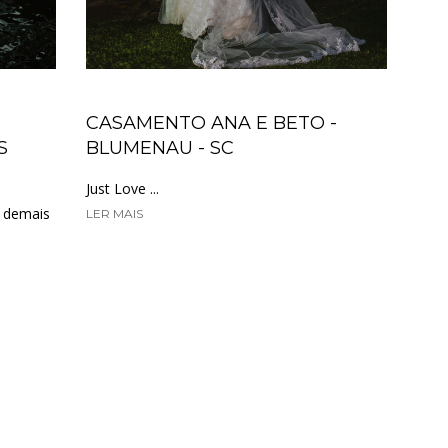
CASAMENTO ANA E BETO -
S
BLUMENAU - SC
Just Love ...
o demais
LER MAIS