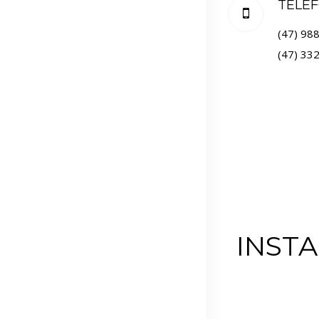
TELE
(47) 98
(47) 33
INST