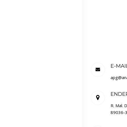
E-MAI
apg@ana
ENDE
R. Mal. 
89036-3